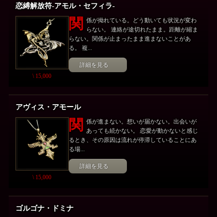
恋縛解放符-アモル・セフィラ-
関
係が拗れている。どう動いても状況が変わ
らない。 連絡が途切れたまま。距離が縮ま
らない。関係が止まったまま進まないことがあ
る。 複...
詳細を見る
\ 15,000
アヴィス・アモール
関
係が進まない。想いが届かない。出会いが
あっても続かない。 恋愛が動かないと感じ
るとき、その原因は流れが停滞していることにあ
る場...
詳細を見る
\ 15,000
ゴルゴナ・ドミナ