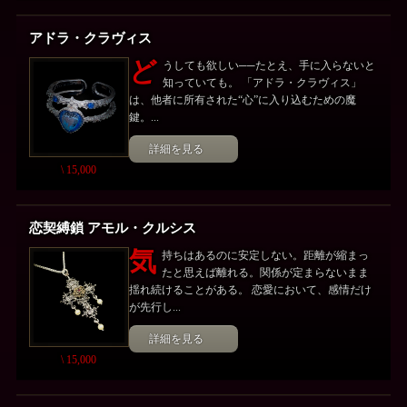
アドラ・クラヴィス
ど
うしても欲しい──たとえ、手に入らないと
知っていても。 「アドラ・クラヴィス」
は、他者に所有された“心”に入り込むための魔
鍵。...
詳細を見る
\ 15,000
恋契縛鎖 アモル・クルシス
気
持ちはあるのに安定しない。距離が縮まっ
たと思えば離れる。関係が定まらないまま
揺れ続けることがある。 恋愛において、感情だけ
が先行し...
詳細を見る
\ 15,000