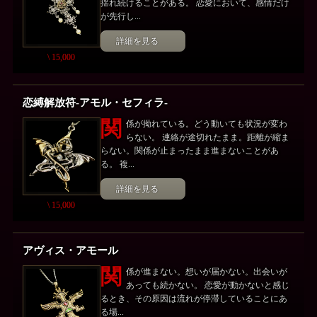
揺れ続けることがある。 恋愛において、感情だけ
が先行し...
詳細を見る
\ 15,000
恋縛解放符-アモル・セフィラ-
関
係が拗れている。どう動いても状況が変わ
らない。 連絡が途切れたまま。距離が縮ま
らない。関係が止まったまま進まないことがあ
る。 複...
詳細を見る
\ 15,000
アヴィス・アモール
関
係が進まない。想いが届かない。出会いが
あっても続かない。 恋愛が動かないと感じ
るとき、その原因は流れが停滞していることにあ
る場...