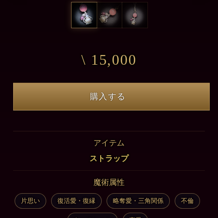
\ 15,000
購入する
アイテム
ストラップ
魔術属性
片思い
復活愛・復縁
略奪愛・三角関係
不倫