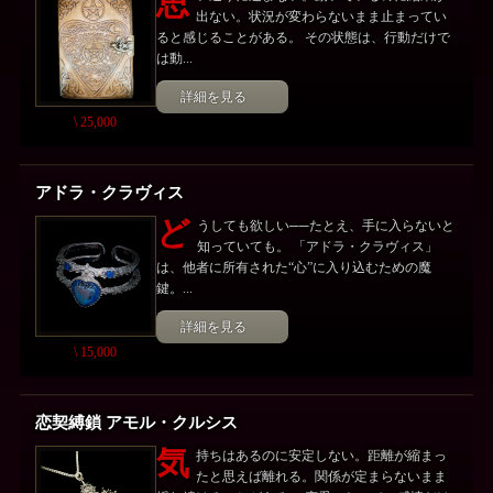
思
出ない。状況が変わらないまま止まってい
ると感じることがある。 その状態は、行動だけで
は動...
詳細を見る
\ 25,000
アドラ・クラヴィス
ど
うしても欲しい──たとえ、手に入らないと
知っていても。 「アドラ・クラヴィス」
は、他者に所有された“心”に入り込むための魔
鍵。...
詳細を見る
\ 15,000
恋契縛鎖 アモル・クルシス
気
持ちはあるのに安定しない。距離が縮まっ
たと思えば離れる。関係が定まらないまま