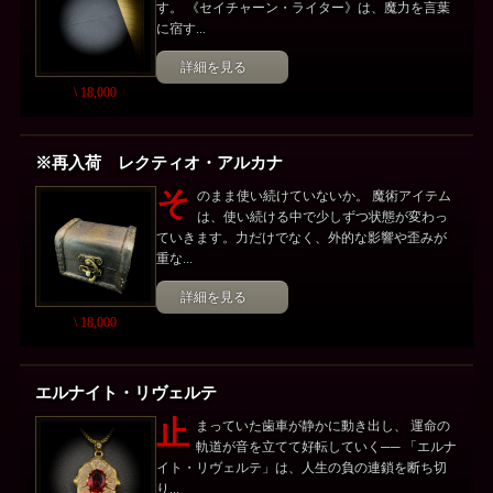
す。 《セイチャーン・ライター》は、魔力を言葉
に宿す...
詳細を見る
\ 18,000
※再入荷 レクティオ・アルカナ
そ
のまま使い続けていないか。 魔術アイテム
は、使い続ける中で少しずつ状態が変わっ
ていきます。力だけでなく、外的な影響や歪みが
重な...
詳細を見る
\ 18,000
エルナイト・リヴェルテ
止
まっていた歯車が静かに動き出し、 運命の
軌道が音を立てて好転していく── 「エルナ
イト・リヴェルテ」は、人生の負の連鎖を断ち切
り...