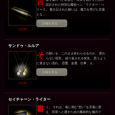
言
設計された特別な魔術ペン「ラクター・べ
リース」 書き記された願いは、魔力を帯びた言葉
とな...
詳細を見る
\ 20,000
サンドゥ・ルルア
そ
の願いを、このまま終わらせるのか。 変わ
らない現実。 繰り返される状況。 思うよう
に進まない流れ。 恋愛、金運、仕事、人...
詳細を見る
\ 18,000
セイチャーン・ライター
書
く。 それは、魂に潜む“想い”を言葉に変
え、現実へと通すための魔術的な儀式で