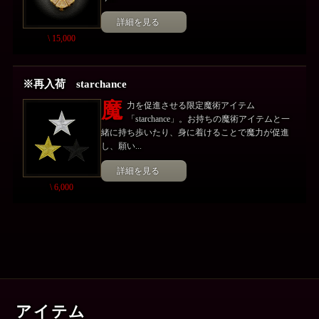
詳細を見る
\ 15,000
※再入荷 starchance
魔
力を促進させる限定魔術アイテム
「starchance」。お持ちの魔術アイテムと一
緒に持ち歩いたり、身に着けることで魔力が促進
し、願い...
詳細を見る
\ 6,000
アイテム