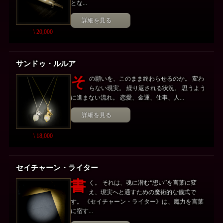
とな...
詳細を見る
\ 20,000
サンドゥ・ルルア
そ
の願いを、このまま終わらせるのか。 変わ
らない現実。 繰り返される状況。 思うよう
に進まない流れ。 恋愛、金運、仕事、人...
詳細を見る
\ 18,000
セイチャーン・ライター
書
く。 それは、魂に潜む“想い”を言葉に変
え、現実へと通すための魔術的な儀式で
す。 《セイチャーン・ライター》は、魔力を言葉
に宿す...