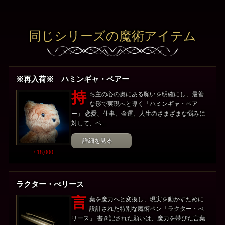
同じシリーズの魔術アイテム
※再入荷※ ハミンギャ・ベアー
持
ち主の心の奥にある願いを明確にし、最善
な形で実現へと導く「ハミンギャ・ベア
ー」 恋愛、仕事、金運、人生のさまざまな悩みに
対して、ベ...
詳細を見る
\ 18,000
ラクター・べリース
言
葉を魔力へと変換し、現実を動かすために
設計された特別な魔術ペン「ラクター・べ
リース」 書き記された願いは、魔力を帯びた言葉