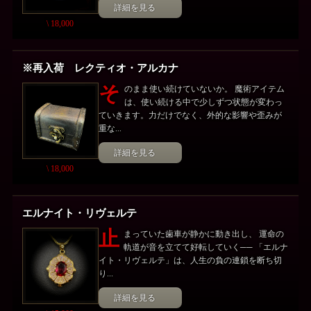
詳細を見る
\ 18,000
※再入荷 レクティオ・アルカナ
そ
のまま使い続けていないか。 魔術アイテム
は、使い続ける中で少しずつ状態が変わっ
ていきます。力だけでなく、外的な影響や歪みが
重な...
詳細を見る
\ 18,000
エルナイト・リヴェルテ
止
まっていた歯車が静かに動き出し、 運命の
軌道が音を立てて好転していく── 「エルナ
イト・リヴェルテ」は、人生の負の連鎖を断ち切
り...
詳細を見る