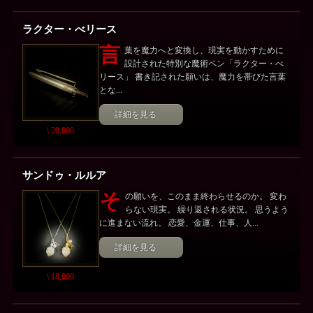
ラクター・べリース
言
葉を魔力へと変換し、現実を動かすために
設計された特別な魔術ペン「ラクター・べ
リース」 書き記された願いは、魔力を帯びた言葉
とな...
詳細を見る
\ 20,000
サンドゥ・ルルア
そ
の願いを、このまま終わらせるのか。 変わ
らない現実。 繰り返される状況。 思うよう
に進まない流れ。 恋愛、金運、仕事、人...
詳細を見る
\ 18,000