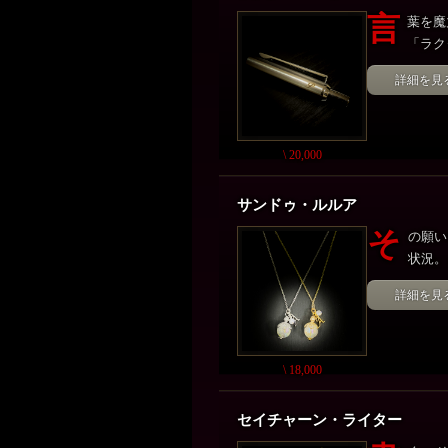
言
葉を魔
「ラク
詳細を見
\ 20,000
サンドゥ・ルルア
そ
の願い
状況。
詳細を見
\ 18,000
セイチャーン・ライター