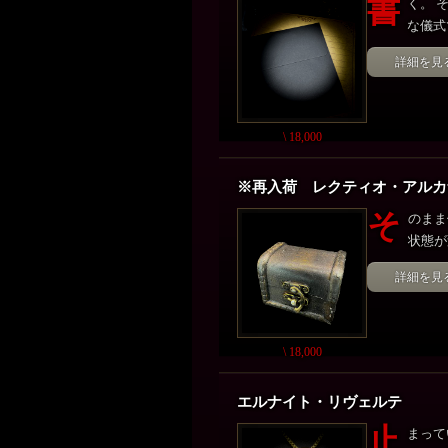
書
く。 
な儀式
詳細を見
\ 18,000
※再入荷 レクティオ・アル
そ
のまま
状態が
詳細を見
\ 18,000
エルナイト・リヴェルテ
止
まって