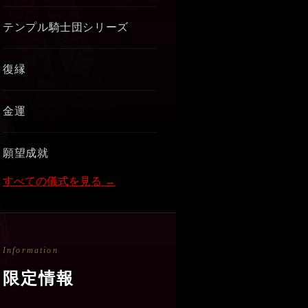
テンプル騎士団シリーズ
復縁
金運
願望成就
すべての儀式を見る →
Information
限定情報