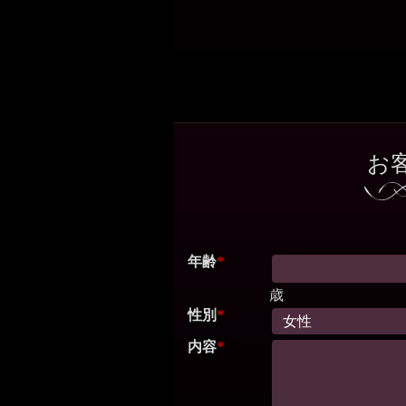
お
年齢
*
歳
性別
*
内容
*