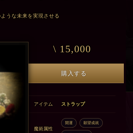
のような未来を実現させる
\ 15,000
購入する
アイテム
ストラップ
開運
願望成就
魔術属性