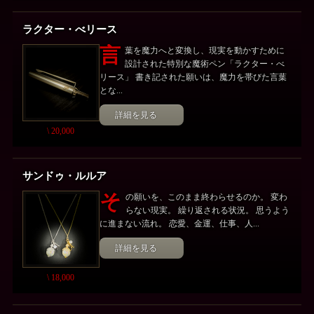
ラクター・べリース
言
葉を魔力へと変換し、現実を動かすために
設計された特別な魔術ペン「ラクター・べ
リース」 書き記された願いは、魔力を帯びた言葉
とな...
詳細を見る
\ 20,000
サンドゥ・ルルア
そ
の願いを、このまま終わらせるのか。 変わ
らない現実。 繰り返される状況。 思うよう
に進まない流れ。 恋愛、金運、仕事、人...
詳細を見る
\ 18,000