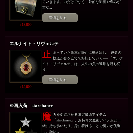
ていきます。力だけでなく、外的な影響や歪みが
重な...
詳細を見る
\ 18,000
エルナイト・リヴェルテ
止
まっていた歯車が静かに動き出し、 運命の
軌道が音を立てて好転していく── 「エルナ
イト・リヴェルテ」は、人生の負の連鎖を断ち切
り...
詳細を見る
\ 15,000
※再入荷 starchance
魔
力を促進させる限定魔術アイテム
「starchance」。お持ちの魔術アイテムと一
緒に持ち歩いたり、身に着けることで魔力が促進
し、願い...