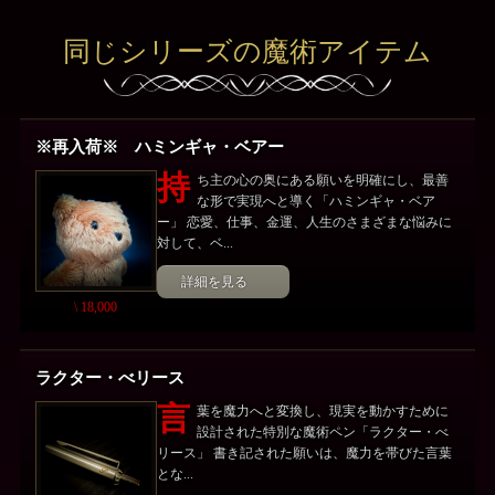
同じシリーズの魔術アイテム
※再入荷※ ハミンギャ・ベアー
持
ち主の心の奥にある願いを明確にし、最善
な形で実現へと導く「ハミンギャ・ベア
ー」 恋愛、仕事、金運、人生のさまざまな悩みに
対して、ベ...
詳細を見る
\ 18,000
ラクター・べリース
言
葉を魔力へと変換し、現実を動かすために
設計された特別な魔術ペン「ラクター・べ
リース」 書き記された願いは、魔力を帯びた言葉
とな...