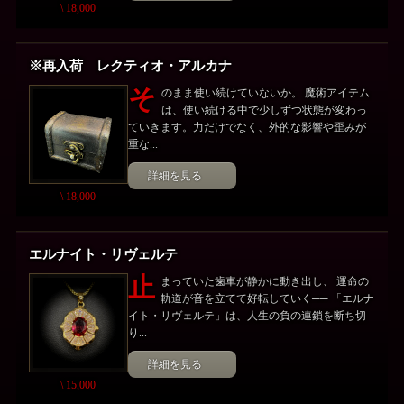
\ 18,000
※再入荷 レクティオ・アルカナ
そ
のまま使い続けていないか。 魔術アイテム
は、使い続ける中で少しずつ状態が変わっ
ていきます。力だけでなく、外的な影響や歪みが
重な...
詳細を見る
\ 18,000
エルナイト・リヴェルテ
止
まっていた歯車が静かに動き出し、 運命の
軌道が音を立てて好転していく── 「エルナ
イト・リヴェルテ」は、人生の負の連鎖を断ち切
り...
詳細を見る
\ 15,000