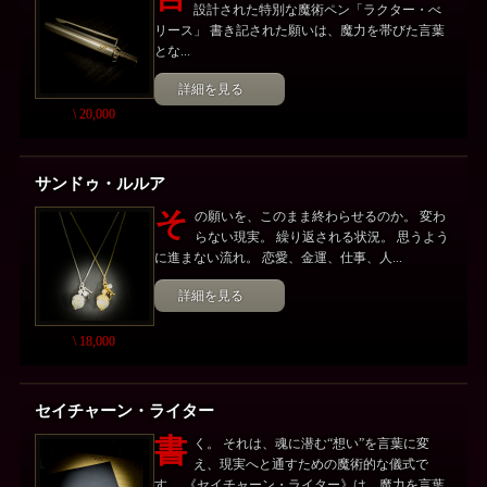
設計された特別な魔術ペン「ラクター・べ
リース」 書き記された願いは、魔力を帯びた言葉
とな...
詳細を見る
\ 20,000
サンドゥ・ルルア
そ
の願いを、このまま終わらせるのか。 変わ
らない現実。 繰り返される状況。 思うよう
に進まない流れ。 恋愛、金運、仕事、人...
詳細を見る
\ 18,000
セイチャーン・ライター
書
く。 それは、魂に潜む“想い”を言葉に変
え、現実へと通すための魔術的な儀式で
す。 《セイチャーン・ライター》は、魔力を言葉