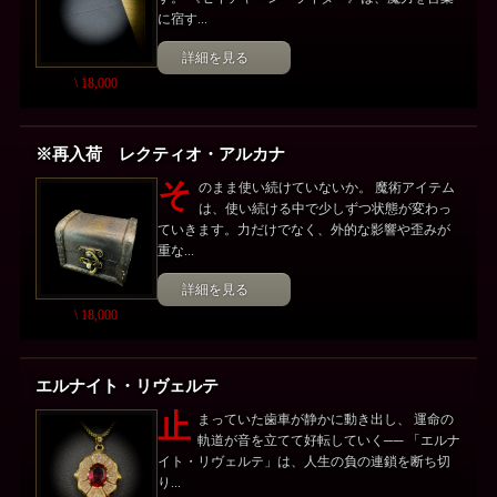
に宿す...
詳細を見る
\ 18,000
※再入荷 レクティオ・アルカナ
そ
のまま使い続けていないか。 魔術アイテム
は、使い続ける中で少しずつ状態が変わっ
ていきます。力だけでなく、外的な影響や歪みが
重な...
詳細を見る
\ 18,000
エルナイト・リヴェルテ
止
まっていた歯車が静かに動き出し、 運命の
軌道が音を立てて好転していく── 「エルナ
イト・リヴェルテ」は、人生の負の連鎖を断ち切
り...