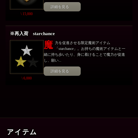
詳細を見る
\ 15,000
※再入荷 starchance
魔
力を促進させる限定魔術アイテム
「starchance」。お持ちの魔術アイテムと一
緒に持ち歩いたり、身に着けることで魔力が促進
し、願い...
詳細を見る
\ 6,000
アイテム