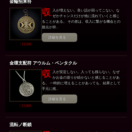
金輪招来符
収
入が増えない。良い話が回ってこない。な
ぜかチャンスだけが他に流れていくと感じ
ることがある。 その差は、収入に繋がる機会との
接点が持...
詳細を見る
\ 13,500
金環支配符 アウルム・ペンタクル
収
入が安定しない。入っても残らない。なぜ
かお金の巡りが続かないと感じることがあ
る。 一時的に増えることがあっても、結果として
手元に残...
詳細を見る
\ 15,000
流転ノ断鎖