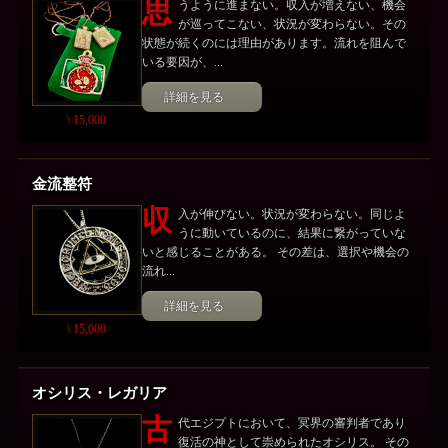
思
うように進まない。収入が増えない、機会
が巡ってこない、状況が変わらない。その
状態が続くのには理由があります。流れを阻んで
いる要因が、...
詳細を見る
\ 15,000
金流整符
収
入が伸びない。状況が変わらない。同じよ
うに動いているのに、結果に繋がっていな
いと感じることがある。 その差は、選択や機会の
流れ...
詳細を見る
\ 15,000
オシリス・レガリア
古
代エジプトにおいて、冥界の審判者であり
復活の神として崇められたオシリス。 その