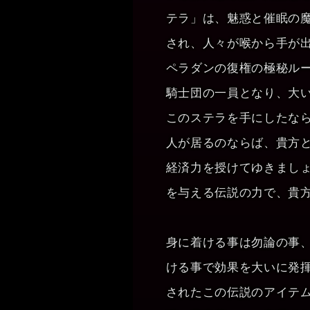
テラ」は、魅惑と催眠の
され、人々が喉から手が
ペラダンの復権の極秘ル
騎士団の一員となり、大
このステラを手にしたな
人が居るのならば、貴方
経済力を授けてゆきまし
を与える伝説の力で、貴
身に着ける事は勿論の事
ける事で効果を大いに発
されたこの伝説のアイテ