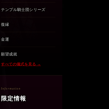
テンプル騎士団シリーズ
復縁
金運
願望成就
すべての儀式を見る →
Information
限定情報