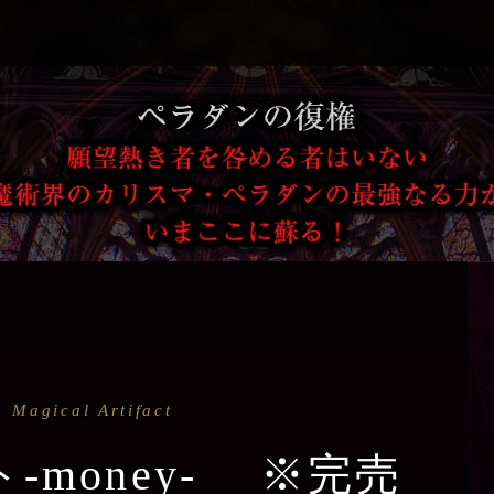
Magical Artifact
-money- ※完売