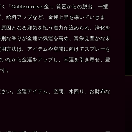
Goldexorcise-金‐」貧困からの脱出、一攫
プ、給料アップなど、金運上昇を導いていきま
る原因となる邪気を払う魔力が込められ、浄化を
特別な香りが金運の気運を高め、富栄え豊かな未
使用方法は、アイテムや空間に向けてスプレーを
祓いながら金運をアップし、幸運を引き寄せ、豊
です。
ださい。金運アイテム、空間、水回り、お財布な