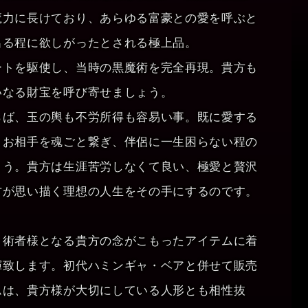
魔力に長けており、あらゆる富豪との愛を呼ぶと
出る程に欲しがったとされる極上品。
ートを駆使し、当時の黒魔術を完全再現。貴方も
いなる財宝を呼び寄せましょう。
らば、玉の輿も不労所得も容易い事。既に愛する
とお相手を魂ごと繋ぎ、伴侶に一生困らない程の
ょう。貴方は生涯苦労しなくて良い、極愛と贅沢
方が思い描く理想の人生をその手にするのです。
、術者様となる貴方の念がこもったアイテムに着
揮致します。初代ハミンギャ・ベアと併せて販売
ムは、貴方様が大切にしている人形とも相性抜