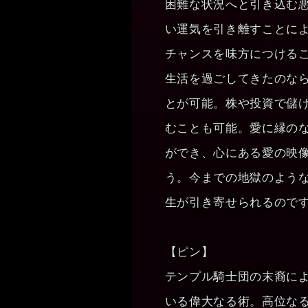
困難な状況へと引き込む
い運気を引き離すことに
チャンスを味方につける
生活を過ごしてきたのな
とが可能。株や投資で儲
むことも可能。愛に縁の
ができ、心にある愛の映
う。今までの地獄のよう
生が引き寄せられるので
【ピン】
テンプル騎士団の末裔に
いる偉大なる術。高位な