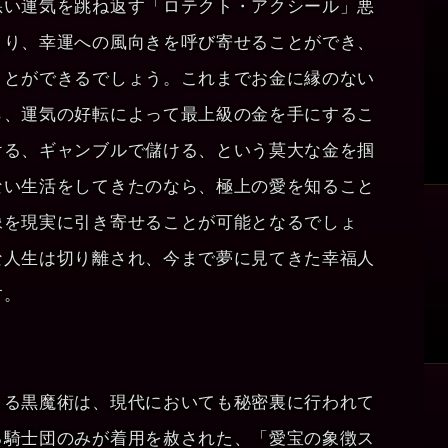
悪い運気を跳ね返す「ロテクト・アクシール」悪
より、幸運への風向きを呼び寄せることができ、
ことができるでしょう。これまでお金に縁のない
ら、運気の好転によって最上級の金を手にするこ
ける、ギャンブルで儲ける、という莫大な金を掴
ない生活をしてきたのなら、極上の愛を知ること
像を現実に引き寄せることが可能となるでしょ
な人生は切り離され、今まで夢に見てきた幸福人
す。
よる黒魔術は、現代においても秘密裏に行われて
る騎士団のみが着用を赦された、「愛宝の象徴ス