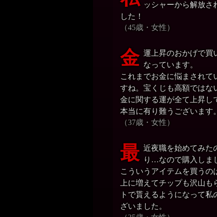
ッシャーから解放さ
した！
（45歳・女性）
金
運上昇のおかげで買
なっています。
これまでお金に悩まされていま
すね。宝くじも高額ではな
金に関する運が全て上昇し
本当に有り難うございます
（37歳・女性）
最
近夜職を始めてみた
り…なので購入しま
こういうアイテムを買うの
上に増えてチップも沢山も
トで貰えるようになって私
ざいました。