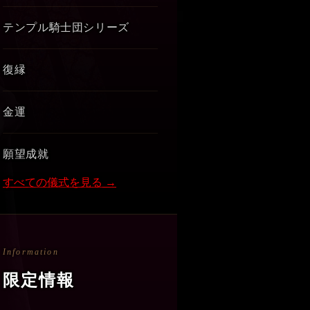
テンプル騎士団シリーズ
復縁
金運
願望成就
すべての儀式を見る →
Information
限定情報