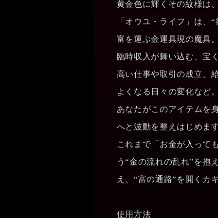
黄金色に輝くその紋様は
「オウユ・ライフ」は、“
富を運ぶ金運具現の魔具
臨時収入が舞い込む、宝く
高い仕事や取引の成立、給
よくなる日々の変化など
あなたがこのアイテムを身
へと波動を整えはじめま
これまで「お金が入って
う“金の流れの乱れ”を抱
え、“富の通路”を開くカ
使用方法