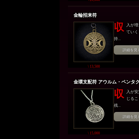
金輪招来符
収
入が増
ていく
持...
詳細を見
\ 13,500
金環支配符 アウルム・ペンタ
収
入が安
じるこ
残...
詳細を見
\ 15,000