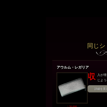
同じシ
アウルム・レガリア
収
入が増
じよう
詳細を見
\ 20,000