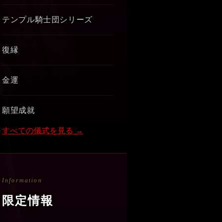
テンプル騎士団シリーズ
復縁
金運
願望成就
すべての儀式を見る →
Information
限定情報