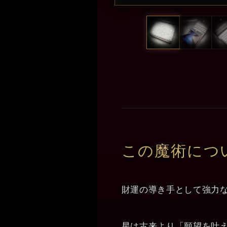
この魔術につ
財運の導き手として強力
星は古来より「願望を叶