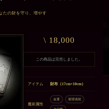
なたの財を守り、増やす
\ 18,000
この商品は完売しました。
アイテム
財布（17cm×10cm）
金運
願望成就
魔術属性
その他