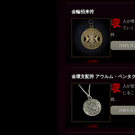
金輪招来符
収
入が増
ていく
持...
詳細を見
\ 13,500
金環支配符 アウルム・ペンタ
収
入が安
じるこ
残...
詳細を見
\ 15,000