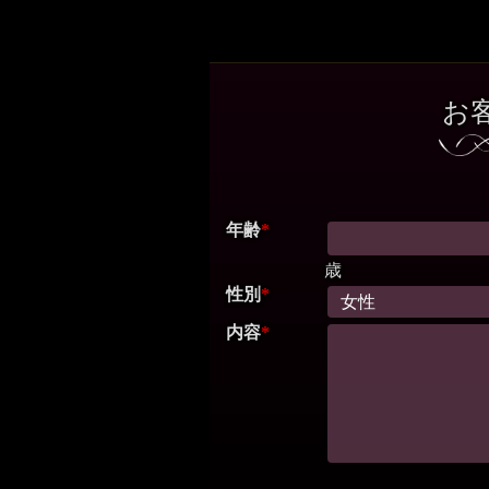
お
年齢
*
歳
性別
*
内容
*