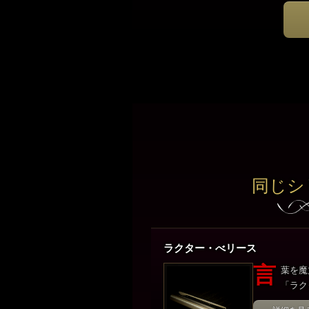
同じシ
ラクター・べリース
言
葉を魔
「ラク