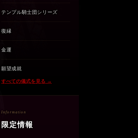
テンプル騎士団シリーズ
復縁
金運
願望成就
すべての儀式を見る →
Information
限定情報