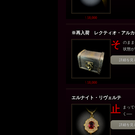
\ 18,000
※再入荷 レクティオ・アル
そ
のまま
状態が
詳細を見
\ 18,000
エルナイト・リヴェルテ
止
まって
く──
詳細を見