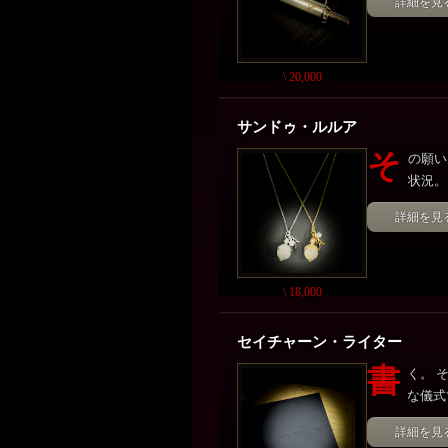
詳細を見
\ 20,000
サンドゥ・ルルア
そ
の願い
状況。
詳細を見
\ 18,000
セイチャーン・ライター
書
く。 
な儀式
詳細を見