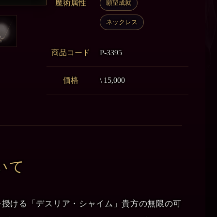
魔術属性
願望成就
ネックレス
商品コード
P-3395
価格
\ 15,000
いて
を授ける「デスリア・シャイム」貴方の無限の可