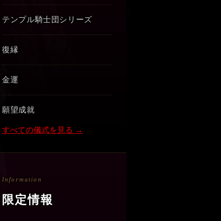
テンプル騎士団シリーズ
復縁
金運
願望成就
すべての儀式を見る →
Information
限定情報