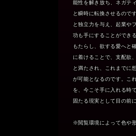
能性を解き放ち、ネガテ
と瞬時に転換させるので
と独立力を与え、起業や
功も手にすることができ
もたらし、欲する愛へと
に着けることで、支配欲
と満たされ、これまでに
が可能となるのです。こ
を、今こそ手に入れる時
固たる現実として目の前
※閲覧環境によって色や