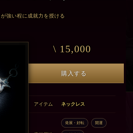
力が強い程に成就力を授ける
\ 15,000
購入する
アイテム
ネックレス
発展・好転
開運