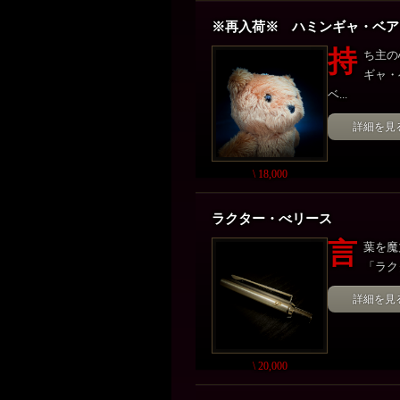
※再入荷※ ハミンギャ・ベ
持
ち主の
ギャ・
ベ...
詳細を見
\ 18,000
ラクター・べリース
言
葉を魔
「ラク
詳細を見
\ 20,000