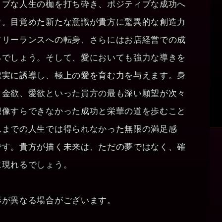
ィブな人生の枷を打ち砕き、ポジティブな成功へ
す。目覚めた新たな意識が貴方に驚異的な創造力
フリーランスへの転身、さらにはお店経営での成
るでしょう。そして、愛においても強力な導きを
確実に誘導し、極上の愛を育む力を与えます。身
、金欲、愛欲といった貴方の最も深い願望が次々
想像すらできなかった成功と栄華の道を歩むこと
れまでの人生では得られなかった無限の満足感
です。貴方が描く未来は、ただの夢ではなく、確
に現れるでしょう。
形が異なる場合がございます。