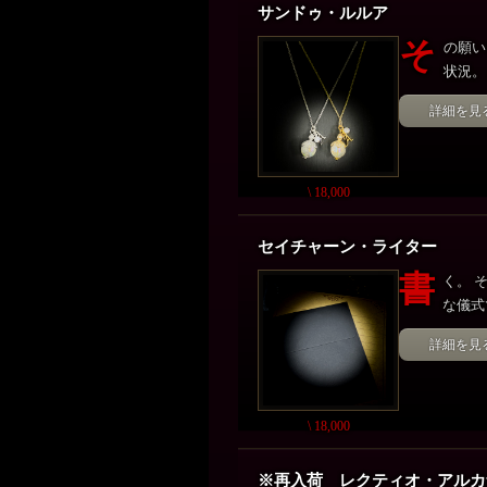
サンドゥ・ルルア
そ
の願い
状況。
詳細を見
\ 18,000
セイチャーン・ライター
書
く。 
な儀式
詳細を見
\ 18,000
※再入荷 レクティオ・アル