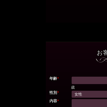
お
年齢
*
歳
性別
*
内容
*